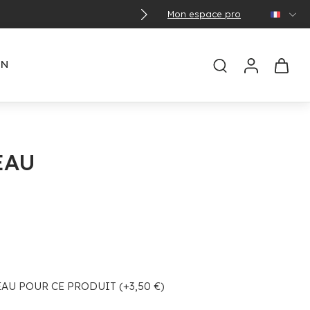
Mon espace pro
🌞
EN
EAU
U POUR CE PRODUIT (+3,50 €)