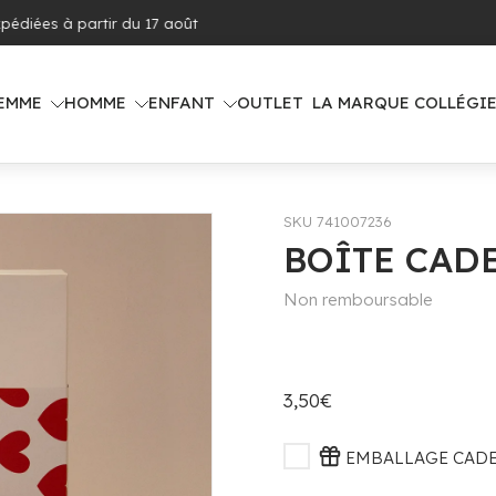
ison offerte dès 100€ d'achat (voir pays concernés)
EMME
HOMME
ENFANT
OUTLET
LA MARQUE COLLÉGI
SKU 741007236
BOÎTE CAD
Non remboursable
3,50€
EMBALLAGE CADEA