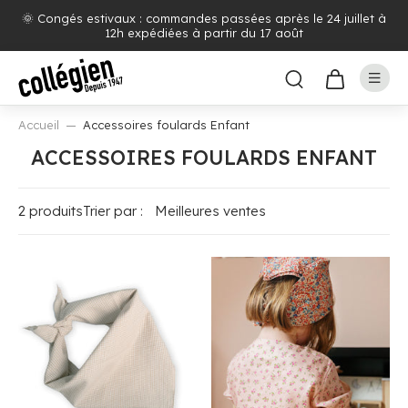
🌞 Congés estivaux : commandes passées après le 24 juillet à
12h expédiées à partir du 17 août
Accueil
Accessoires foulards Enfant
ACCESSOIRES FOULARDS ENFANT
2 produits
Trier par :