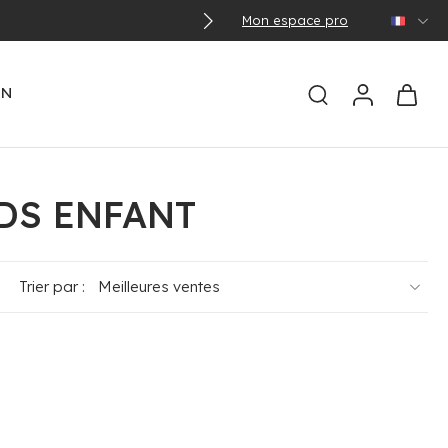
Mon espace pro
🌞 Con
EN
DS ENFANT
Trier par :