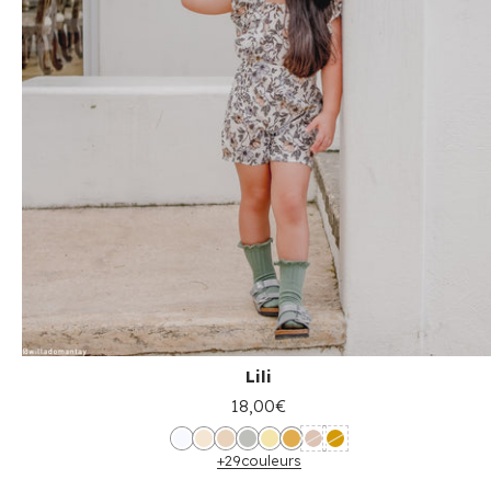
Lili
18,00€
+29
couleurs