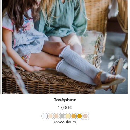
Joséphine
17,00€
+35
couleurs