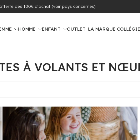
 offerte dès 100€ d'achat (voir pays concernés)
EMME
HOMME
ENFANT
OUTLET
LA MARQUE COLLÉGI
TES À VOLANTS ET NŒU