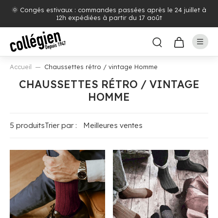
🌞 Congés estivaux : commandes passées après le 24 juillet à
12h expédiées à partir du 17 août
Accueil
Chaussettes rétro / vintage Homme
CHAUSSETTES RÉTRO / VINTAGE
HOMME
5 produits
Trier par :