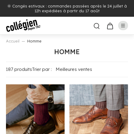
🌞 Congés estivaux : commandes passées après le 24 juillet à
12h expédiées à partir du 17 août
Accueil
Homme
HOMME
187 produits
Trier par :