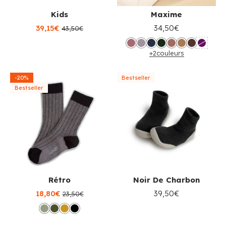
Kids
Maxime
39,15€
34,50€
43,50€
+2
couleurs
-20%
Bestseller
Bestseller
Rétro
Noir De Charbon
18,80€
39,50€
23,50€