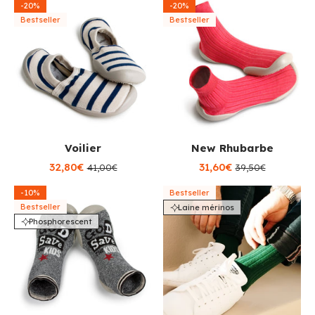
-20%
-20%
Bestseller
Bestseller
Voilier
New Rhubarbe
32,80€
31,60€
41,00€
39,50€
-10%
Bestseller
Bestseller
Laine mérinos
Phosphorescent