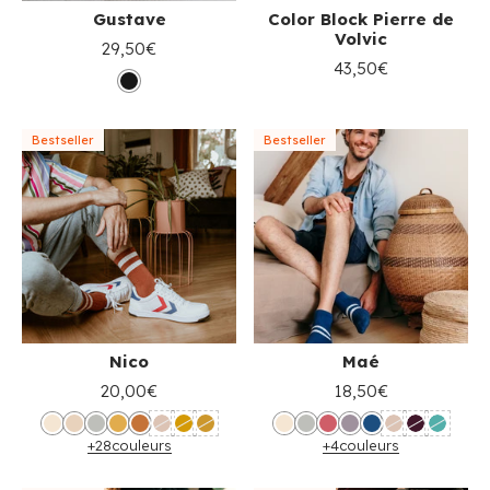
Gustave
Color Block Pierre de
Volvic
29,50€
43,50€
Bestseller
Bestseller
Nico
Maé
20,00€
18,50€
+28
couleurs
+4
couleurs