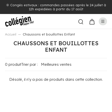
🌞 Congés estivaux : commandes passées après le 24 juillet à
12h expédiées à partir du 17 août
Accueil
Chaussons et bouillottes Enfant
CHAUSSONS ET BOUILLOTTES
ENFANT
0 produit
Trier par :
Désolé, il n'y a pas de produits dans cette collection.