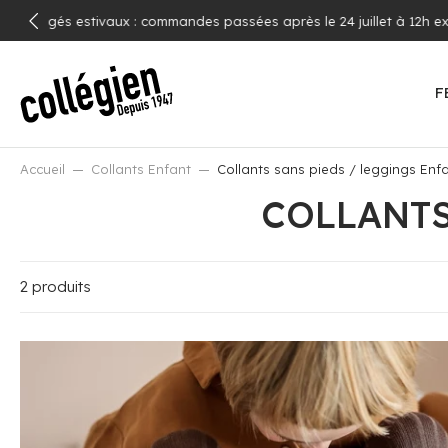
ALLER
Liv
AU
CONTENU
F
Accueil
Collants Enfant
Collants sans pieds / leggings Enf
COLLANTS
2 produits