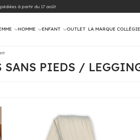
raison offerte dès 100€ d'achat (voir pays concernés)
EMME
HOMME
ENFANT
OUTLET
LA MARQUE COLLÉGI
ant
 SANS PIEDS / LEGGIN