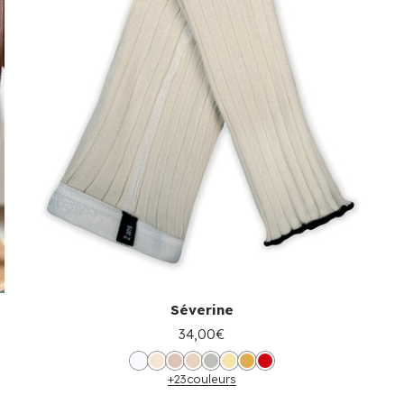
Séverine
34,00€
+23
couleurs