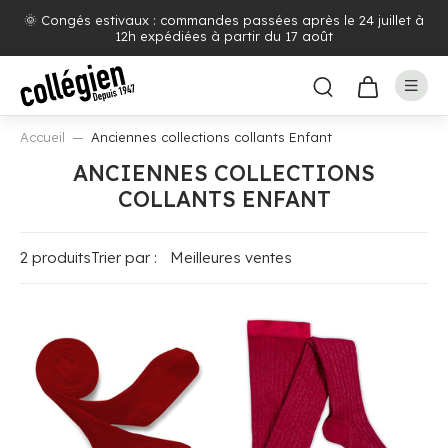
🌞 Congés estivaux : commandes passées après le 24 juillet à
12h expédiées à partir du 17 août
Accueil
Anciennes collections collants Enfant
ANCIENNES COLLECTIONS
COLLANTS ENFANT
2 produits
Trier par :