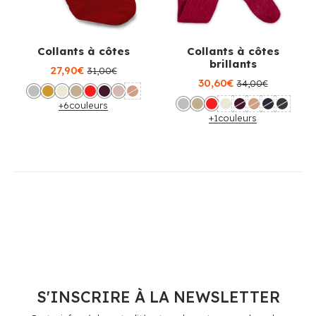
Collants à côtes
Collants à côtes
brillants
27,90€
31,00€
30,60€
34,00€
+6
couleurs
+1
couleurs
S'INSCRIRE À LA NEWSLETTER