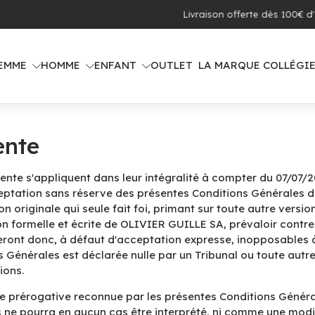
 offerte dès 100€ d'achat (voir pays concernés)
EMME
HOMME
ENFANT
OUTLET
LA MARQUE COLLÉGI
ente
nte s'appliquent dans leur intégralité à compter du 07/07/2
tation sans réserve des présentes Conditions Générales d
n originale qui seule fait foi, primant sur toute autre versi
n formelle et écrite de OLIVIER GUILLE SA, prévaloir contre
 seront donc, à défaut d'acceptation expresse, inopposables
 Générales est déclarée nulle par un Tribunal ou toute autre 
ions.
 prérogative reconnue par les présentes Conditions Générale
 ne pourra en aucun cas être interprété, ni comme une modi