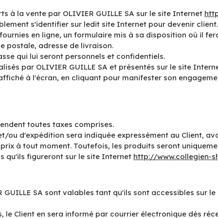
ts à la vente par OLIVIER GUILLE SA sur le site Internet
htt
ement s'identifier sur ledit site Internet pour devenir client.
nt fournies en ligne, un formulaire mis à sa disposition où il f
 postale, adresse de livraison.
asse qui lui seront personnels et confidentiels.
alisés par OLIVIER GUILLE SA et présentés sur le site Intern
affiché à l'écran, en cliquant pour manifester son engagem
ntendent toutes taxes comprises.
 et/ou d'expédition sera indiquée expressément au Client, a
prix à tout moment. Toutefois, les produits seront uniquemen
u'ils figureront sur le site Internet
http://www.collegien-
 GUILLE SA sont valables tant qu'ils sont accessibles sur le 
, le Client en sera informé par courrier électronique dès r