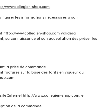
p://www.collegien-shop.com
.
era figurer les informations nécessaires à son
et
http://www.collegien-shop.com
validera
ent, sa connaissance et son acceptation des présentes
vant la prise de commande.
t facturés sur la base des tarifs en vigueur au
shop.com
.
site Internet
http://www.collegien-shop.com
, et
éception de la commande.