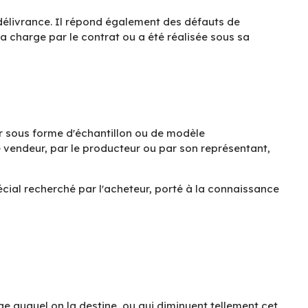
 délivrance. Il répond également des défauts de
sa charge par le contrat ou a été réalisée sous sa
ur sous forme d'échantillon ou de modèle
e vendeur, par le producteur ou par son représentant,
écial recherché par l'acheteur, porté à la connaissance
e auquel on la destine, ou qui diminuent tellement cet