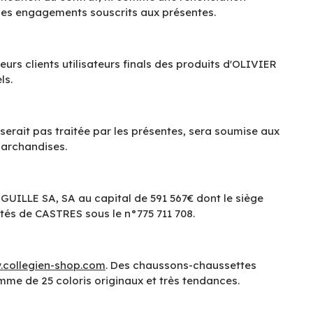
e des engagements souscrits aux présentes.
rs clients utilisateurs finals des produits d'OLIVIER
ls.
 serait pas traitée par les présentes, sera soumise aux
Marchandises.
GUILLE SA, SA au capital de 591 567€ dont le siège
tés de CASTRES sous le n°775 711 708.
.collegien-shop.com
. Des chaussons-chaussettes
amme de 25 coloris originaux et très tendances.