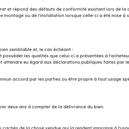
rat et répond des défauts de conformité existant lors de la
e montage ou de l'installation lorsque celle-ci a été mise à 
bien semblable et, le cas échéant :
 posséder les qualités que celui-ci a présentées à l'achete
t attendre eu égard aux déclarations publiques faites par l
ommun accord par les parties ou être propre à tout usage sp
 par deux ans à compter de la délivrance du bien.
s cachés de la chose vendue qui la rendent impropre à l'usag