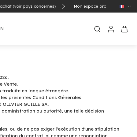
Mon espace pro
🌞 Con
EN
026.
e Vente.
on traduite en langue étrangère.
 les présentes Conditions Générales.
 à OLIVIER GUILLE SA.
administration ou autorité, une telle décision
s, ou de ne pas exiger l'exécution d'une stipulation
fication du contrat, ni comme une renonciation