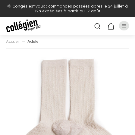
🌞 Congés estivaux : commandes passées après le 24 juillet à
12h expédiées à partir du 17 août
Accueil
Adèle