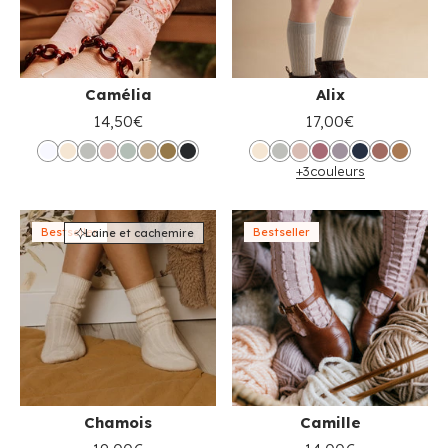
Camélia
Alix
14,50€
17,00€
+3
couleurs
Bestseller
Bestseller
Laine et cachemire
Chamois
Camille