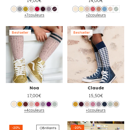
19,00€
14,00€
+7
couleurs
+2
couleurs
Bestseller
Bestseller
Noa
Claude
17,00€
15,50€
+4
couleurs
+1
couleurs
-20%
-20%
Brillants