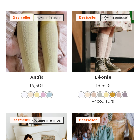
Bestseller
Bestseller
Fil d'écosse
Fil d'écosse
Anaïs
Léonie
13,50€
13,50€
+4
couleurs
Bestseller
Bestseller
Laine mérinos