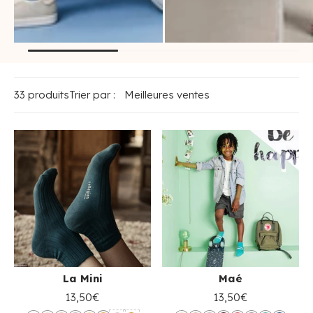
chaussettes courtes
chaussettes mi-
enfant
mollet enfant
33 produits
Trier par :
La Mini
Maé
13,50€
13,50€