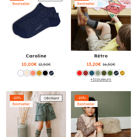
Bestseller
Bestseller
Caroline
Rétro
10,00€
13,20€
12,50€
16,50€
+1
couleurs
-20%
-20%
Brillant
Bestseller
Bestseller