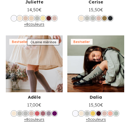
Juliette
Cerise
14,50€
15,50€
+8
couleurs
Bestseller
Bestseller
Laine mérinos
Adèle
Dalia
17,00€
15,50€
+8
couleurs
+3
couleurs