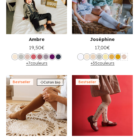
Ambre
Joséphine
19,50€
17,00€
+7
couleurs
+35
couleurs
Bestseller
Bestseller
Coton bio