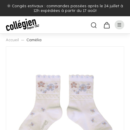
🌞 Congés estivaux : commandes passées après le 24 juillet à
12h expédiées à partir du 17 août
Accueil
Camélia