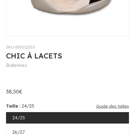
SKU 833S12355
CHIC À LACETS
Ballerines
38,50€
Taille :
24/25
Guide des tailles
24/25
26/27