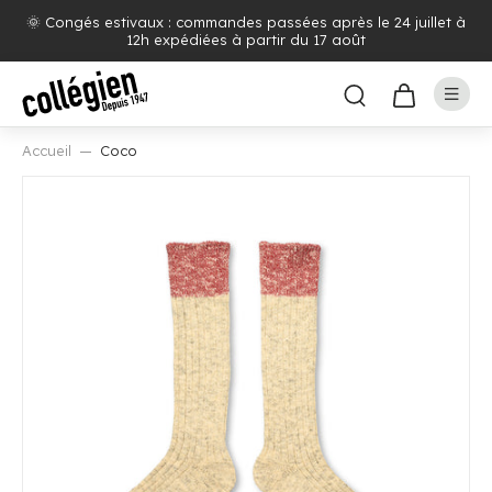
🌞 Congés estivaux : commandes passées après le 24 juillet à
12h expédiées à partir du 17 août
Accueil
Coco