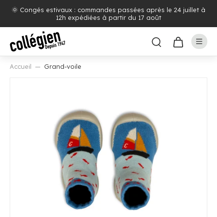
🌞 Congés estivaux : commandes passées après le 24 juillet à
12h expédiées à partir du 17 août
Accueil
Grand-voile