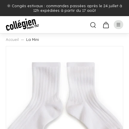
🌞 Congés estivaux : commandes passées après le 24 juillet à
12h expédiées à partir du 17 août
Accueil
La Mini