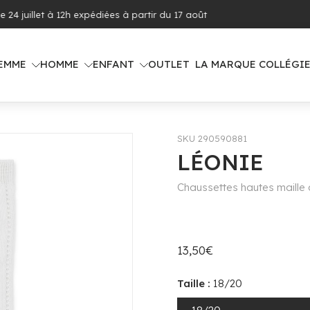
 offerte dès 100€ d'achat (voir pays concernés)
EMME
HOMME
ENFANT
OUTLET
LA MARQUE COLLÉGI
SKU 290590881
LÉONIE
Chaussettes hautes maille c
13,50€
Taille :
18/20