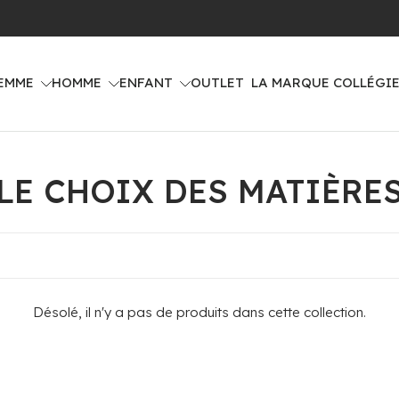
Livraison offerte dès 100€ d'achat (voir pays concernés)
EMME
HOMME
ENFANT
OUTLET
LA MARQUE COLLÉGI
LE CHOIX DES MATIÈRE
Désolé, il n'y a pas de produits dans cette collection.