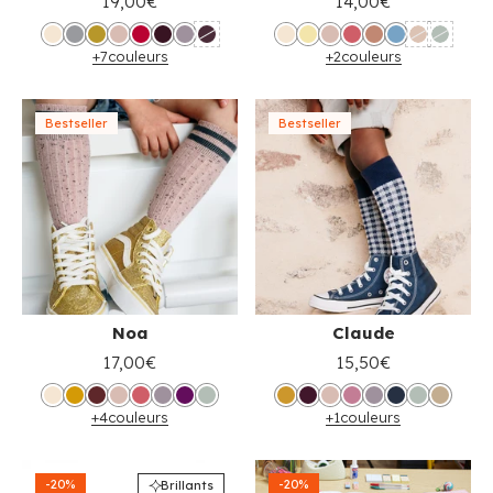
19,00€
14,00€
+7
couleurs
+2
couleurs
Bestseller
Bestseller
Noa
Claude
17,00€
15,50€
+4
couleurs
+1
couleurs
-20%
-20%
Brillants