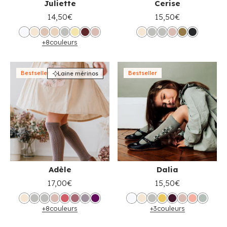
Juliette
Cerise
14,50€
15,50€
+8
couleurs
Bestseller
Bestseller
Laine mérinos
Adèle
Dalia
17,00€
15,50€
+8
couleurs
+3
couleurs