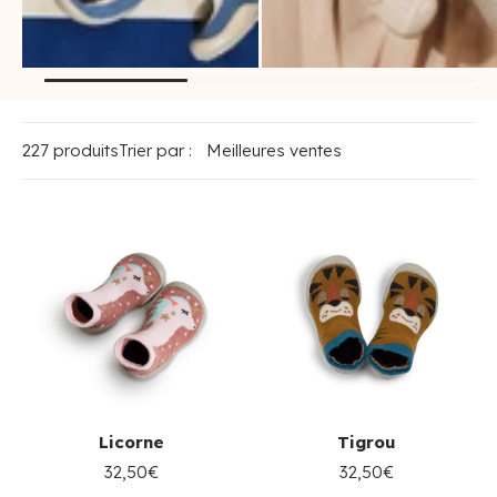
chaussons-
ballerines /
chaussettes enfant
espadrilles enfant
227 produits
Trier par :
Licorne
Tigrou
32,50€
32,50€