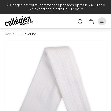
🌞 Congés estivaux : commandes passées après le 24 juillet à
12h expédiées à partir du 17 août
Accueil
Séverine