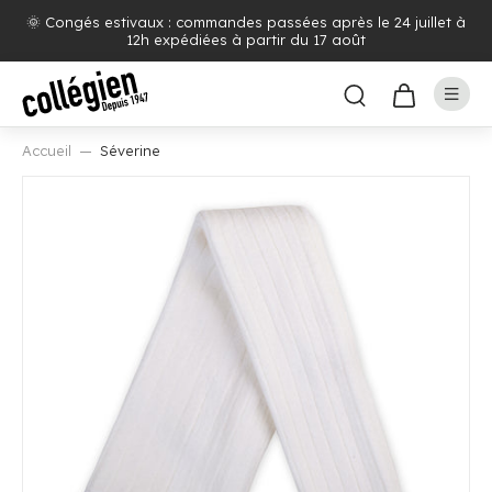
🌞 Congés estivaux : commandes passées après le 24 juillet à
12h expédiées à partir du 17 août
Accueil
Séverine