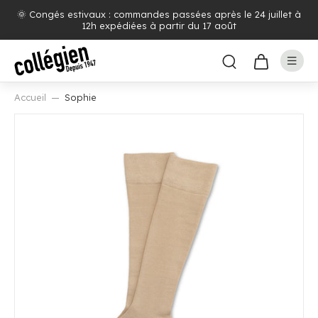
🌞 Congés estivaux : commandes passées après le 24 juillet à
12h expédiées à partir du 17 août
Accueil
Sophie