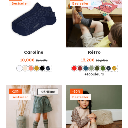
Bestseller
Bestseller
Caroline
Rétro
10,00€
13,20€
12,50€
16,50€
+1
couleurs
-20%
-20%
Brillant
Bestseller
Bestseller