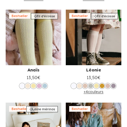
Bestseller
Bestseller
Fil d'écosse
Fil d'écosse
Anaïs
Léonie
13,50€
13,50€
+4
couleurs
Bestseller
Bestseller
Laine mérinos