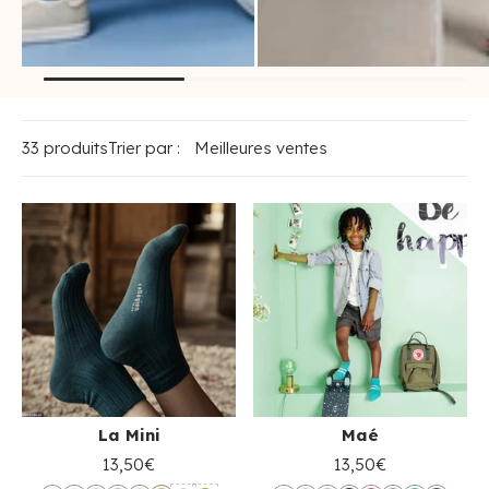
chaussettes courtes
chaussettes mi-
enfant
mollet enfant
33 produits
Trier par :
La Mini
Maé
13,50€
13,50€