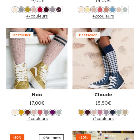
19,00€
14,00€
+7
couleurs
+2
couleurs
Bestseller
Bestseller
Noa
Claude
17,00€
15,50€
+4
couleurs
+1
couleurs
-20%
-20%
Brillants