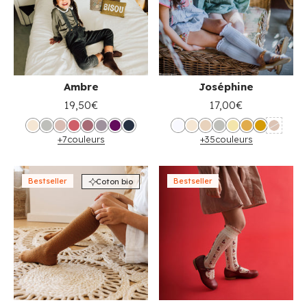
Ambre
Joséphine
19,50€
17,00€
+7
couleurs
+35
couleurs
Bestseller
Bestseller
Coton bio