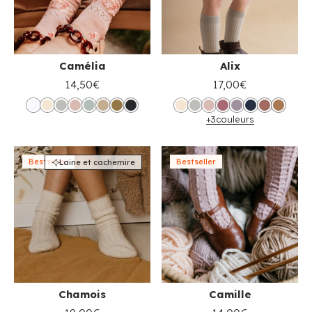
Camélia
Alix
14,50€
17,00€
+3
couleurs
Bestseller
Bestseller
Laine et cachemire
Chamois
Camille