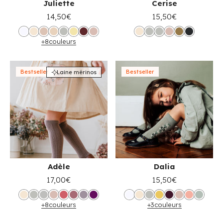
Juliette
Cerise
14,50€
15,50€
+8
couleurs
Bestseller
Bestseller
Laine mérinos
Adèle
Dalia
17,00€
15,50€
+8
couleurs
+3
couleurs